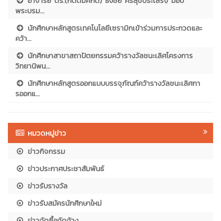
อาจารย์ ดร.(กิตติมศักดิ์) ธงชัย ศรีสุขประเสริฐ มอบ
พระบรม...
นักศึกษาหลักสูตรเทคโนโลยีเซรามิกเข้าร่วมการประกวดและ
คว้า...
นักศึกษาสาขาสถาปัตยกรรมคว้ารางวัลชนะเลิศโครงการ
วิทยานิพน...
นักศึกษาหลักสูตรออกแบบบรรจุภัณฑ์คว้ารางวัลชนะเลิศกา
รออกแ...
หมวดหมู่ข่าว
ข่าวกิจกรรม
ข่าวประกาศประชาสัมพันธ์
ข่าวรับรางวัล
ข่าวรับสมัครนักศึกษาใหม่
ข่าวจัดซื้อจัดจ้าง