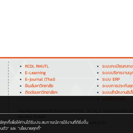
RCDL RMUTL
ระบบทะเบียนกลาง
E-Learning
ระบบบริหารงานบุ
E-journal (Thai)
ระบบ ERP
อีเมล์มหาวิทยาลัย
ระบบการประกันค
ติดต่อมหาวิทยาลัยฯ
ระบบสำนักงานอิเล
เบอร์โทรภายใน
คณะศิลปกรรมและสถาปัตยกรรมศาสตร์ : 95 หมู่ 2 ถนนซุปเปอร์ไฮเวย์เ
เชียงใหม่ 50300
กกี้เพื่อให้ท่านได้รับประสบการณ์การใช้งานที่ดียิ่งขึ้น
โทรศัพท์ : 083-5820788 , อีเมล : arts@rmutl.ac.th
นตัว"
และ
"นโยบายคุกกี้"