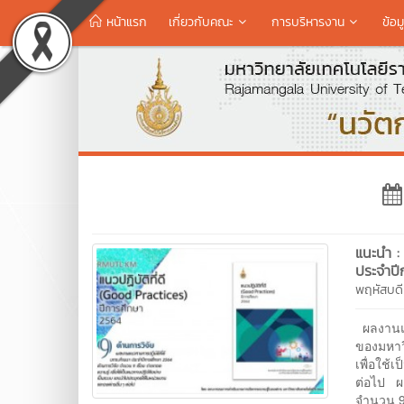
หน้าแรก
เกี่ยวกับคณะ
การบริหารงาน
ข้อม
แนะนำ :
ประจำปี
พฤหัสบด
ผลงานแน
ของมหาว
เพื่อใช้
ต่อไป ผล
จํานวน 9 