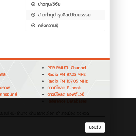
ข่าวทุน/วิจัย
ข่าวทำนุบำรุงศิลปวัฒนธรรม
คลังความรู้
PPR RMUTL Channel
คคล
Radio FM 97.25 MHz
Radio FM 107.05 MHz
ุณภาพ
ดาวน์โหลด E-book
็กทรอนิกส์
ดาวน์โหลด ซอฟต์แวร์
Reference Databases
ชียงใหม่-ลำปาง ตำบลช้างเผือก อำเภอเมือง จังหวัด
ยอมรับ