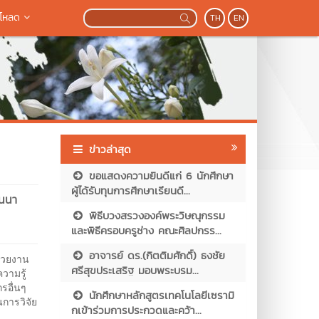
โหลด
TH
EN
ข่าวล่าสุด
ขอแสดงความยินดีแก่ 6 นักศึกษา
ผู้ได้รับทุนการศึกษาเรียนดี...
านนา
พิธีบวงสรวงองค์พระวิษณุกรรม
และพิธีครอบครูช่าง คณะศิลปกรร...
อาจารย์ ดร.(กิตติมศักดิ์) ธงชัย
น่วยงาน
ศรีสุขประเสริฐ มอบพระบรม...
วามรู้
รอื่นๆ
นักศึกษาหลักสูตรเทคโนโลยีเซรามิ
การวิจัย
กเข้าร่วมการประกวดและคว้า...