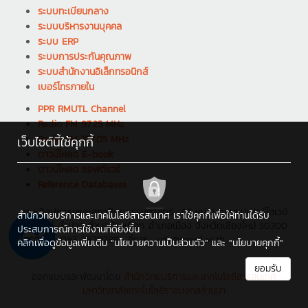
ระบบทะเบียนกลาง
ระบบบริหารงานบุคคล
ระบบ ERP
ระบบการประกันคุณภาพ
ระบบสำนักงานอิเล็กทรอนิกส์
เบอร์โทรภายใน
PPR RMUTL Channel
Radio FM 97.25 MHz
Radio FM 107.05 MHz
เว็บไซต์นี้ใช้คุกกี้
ดาวน์โหลด E-book
ดาวน์โหลด ซอฟต์แวร์
Reference Databases
คณะศิลปกรรมและสถาปัตยกรรมศาสตร์ : 95 หมู่ 2 ถนนซุปเปอร์ไฮเวย์
สำนักวิทยบริการและเทคโนโลยีสารสนเทศ เราใช้คุกกี้เพื่อให้ท่านได้รับ
เชียงใหม่-ลำปาง ตำบลช้างเผือก อำเภอเมือง จังหวัดเชียงใหม่ 50300
ประสบการณ์การใช้งานที่ดียิ่งขึ้น
โทรศัพท์ : 083-5820788 , อีเมล : arts@rmutl.ac.th
คลิกเพื่อดูข้อมูลเพิ่มเติม
"นโยบายความเป็นส่วนตัว"
และ
"นโยบายคุกกี้"
ยอมรับ
ออกแบบและพัฒนาโดย
สำนักวิทยบริการและเทคโนโลยีสารสนเทศ
มหาวิทยาลัยเทคโนโลยีราชมงคลล้านนา