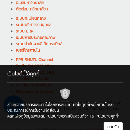
อีเมล์มหาวิทยาลัย
ติดต่อมหาวิทยาลัยฯ
ระบบทะเบียนกลาง
ระบบบริหารงานบุคคล
ระบบ ERP
ระบบการประกันคุณภาพ
ระบบสำนักงานอิเล็กทรอนิกส์
เบอร์โทรภายใน
PPR RMUTL Channel
Radio FM 97.25 MHz
Radio FM 107.05 MHz
เว็บไซต์นี้ใช้คุกกี้
ดาวน์โหลด E-book
ดาวน์โหลด ซอฟต์แวร์
Reference Databases
คณะศิลปกรรมและสถาปัตยกรรมศาสตร์ : 95 หมู่ 2 ถนนซุปเปอร์ไฮเวย์
สำนักวิทยบริการและเทคโนโลยีสารสนเทศ เราใช้คุกกี้เพื่อให้ท่านได้รับ
เชียงใหม่-ลำปาง ตำบลช้างเผือก อำเภอเมือง จังหวัดเชียงใหม่ 50300
ประสบการณ์การใช้งานที่ดียิ่งขึ้น
โทรศัพท์ : 083-5820788 , อีเมล : arts@rmutl.ac.th
คลิกเพื่อดูข้อมูลเพิ่มเติม
"นโยบายความเป็นส่วนตัว"
และ
"นโยบายคุกกี้"
ยอมรับ