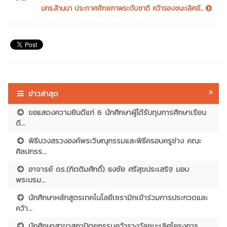
มทร.ล้านนา ประกาศศักยภาพระดับชาติ คว้ารองชนะเลิศอั...
ข่าวล่าสุด
ขอแสดงความยินดีแก่ 6 นักศึกษาผู้ได้รับทุนการศึกษาเรียน
ดี...
พิธีบวงสรวงองค์พระวิษณุกรรมและพิธีครอบครูช่าง คณะ
ศิลปกรร...
อาจารย์ ดร.(กิตติมศักดิ์) ธงชัย ศรีสุขประเสริฐ มอบ
พระบรม...
นักศึกษาหลักสูตรเทคโนโลยีเซรามิกเข้าร่วมการประกวดและ
คว้า...
นักศึกษาสาขาสถาปัตยกรรมคว้ารางวัลชนะเลิศโครงการ