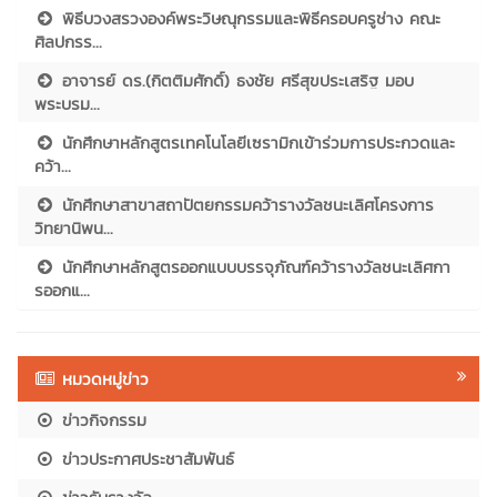
พิธีบวงสรวงองค์พระวิษณุกรรมและพิธีครอบครูช่าง คณะ
ศิลปกรร...
อาจารย์ ดร.(กิตติมศักดิ์) ธงชัย ศรีสุขประเสริฐ มอบ
พระบรม...
นักศึกษาหลักสูตรเทคโนโลยีเซรามิกเข้าร่วมการประกวดและ
คว้า...
นักศึกษาสาขาสถาปัตยกรรมคว้ารางวัลชนะเลิศโครงการ
วิทยานิพน...
นักศึกษาหลักสูตรออกแบบบรรจุภัณฑ์คว้ารางวัลชนะเลิศกา
รออกแ...
หมวดหมู่ข่าว
ข่าวกิจกรรม
ข่าวประกาศประชาสัมพันธ์