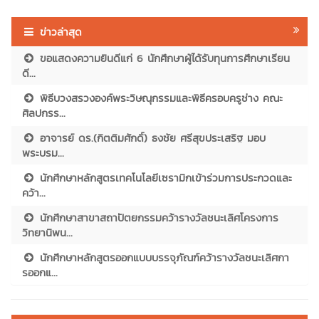
ข่าวล่าสุด
ขอแสดงความยินดีแก่ 6 นักศึกษาผู้ได้รับทุนการศึกษาเรียน
ดี...
พิธีบวงสรวงองค์พระวิษณุกรรมและพิธีครอบครูช่าง คณะ
ศิลปกรร...
อาจารย์ ดร.(กิตติมศักดิ์) ธงชัย ศรีสุขประเสริฐ มอบ
พระบรม...
นักศึกษาหลักสูตรเทคโนโลยีเซรามิกเข้าร่วมการประกวดและ
คว้า...
นักศึกษาสาขาสถาปัตยกรรมคว้ารางวัลชนะเลิศโครงการ
วิทยานิพน...
นักศึกษาหลักสูตรออกแบบบรรจุภัณฑ์คว้ารางวัลชนะเลิศกา
รออกแ...