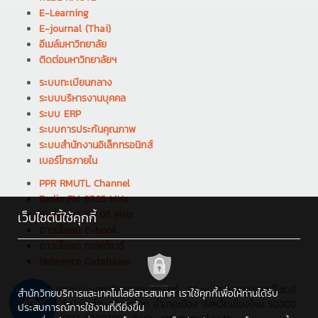
E-Learning
E-journal (Thai)
อีเมล์มหาวิทยาลัย
ติดต่อมหาวิทยาลัยฯ
ระบบทะเบียนกลาง
ระบบบริหารงานบุคคล
ระบบ ERP
ระบบการประกันคุณภาพ
ระบบสำนักงานอิเล็กทรอนิกส์
เบอร์โทรภายใน
PPR RMUTL Channel
Radio FM 97.25 MHz
Radio FM 107.05 MHz
เว็บไซต์นี้ใช้คุกกี้
ดาวน์โหลด E-book
ดาวน์โหลด ซอฟต์แวร์
Reference Databases
คณะศิลปกรรมและสถาปัตยกรรมศาสตร์ : 95 หมู่ 2 ถนนซุปเปอร์ไฮเวย์
สำนักวิทยบริการและเทคโนโลยีสารสนเทศ เราใช้คุกกี้เพื่อให้ท่านได้รับ
เชียงใหม่-ลำปาง ตำบลช้างเผือก อำเภอเมือง จังหวัดเชียงใหม่ 50300
ประสบการณ์การใช้งานที่ดียิ่งขึ้น