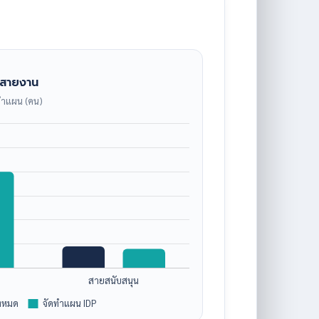
มสายงาน
ดทำแผน (คน)