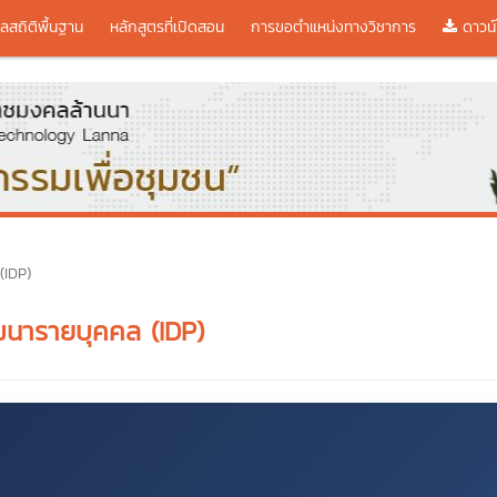
ูลสถิติพื้นฐาน
หลักสูตรที่เปิดสอน
การขอตำแหน่งทางวิชาการ
ดาวน์
(IDP)
นารายบุคคล (IDP)