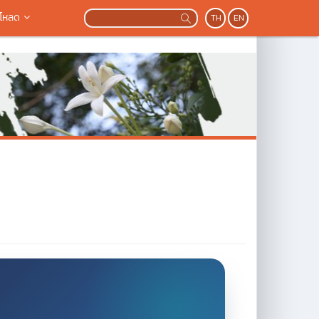
โหลด
TH
EN