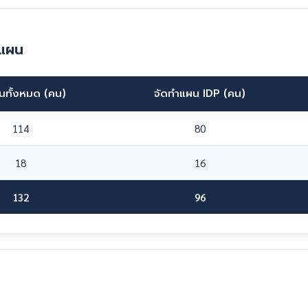
ำแผน
นทั้งหมด (คน)
จัดทำแผน IDP (คน)
114
80
18
16
132
96